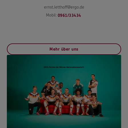
ernst.letthoff@ergo.de
Mobil:
0961/33434
Mehr über uns