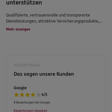
unterstützen
Qualifizierte, vertrauensvolle und transparente
Dienstleistungen, attraktive Versicherungsprodukte,
persönliche Betreuung, schnelle Schadensregulierung
Mehr anzeigen
und vielseitiger Service werden hier großgeschrieben.
Haben Sie dennoch Fragen zu unserem Produkt- und
Serviceangebot?
Dann nehmen Sie Kontakt zu uns auf. Wir freuen uns
BEWERTUNGEN
auf Sie.
Das sagen unsere Kunden
Ihre ERGO Versicherung Ernst Letthoff in Weiden
i.d.OPf.
Google
4
/
5
5
Bewertungen bei Google
Bewertungen abgeben