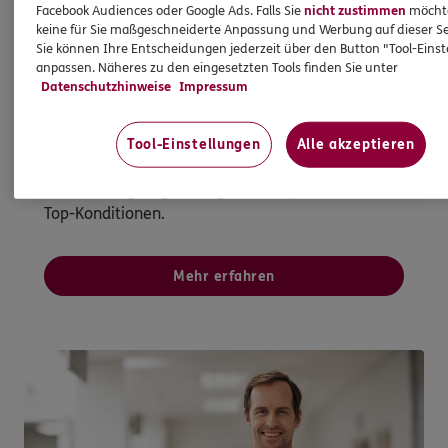
Facebook Audiences oder Google Ads. Falls Sie
nicht zustimmen
möchten
Immobilienfinanzierung
keine für Sie maßgeschneiderte Anpassung und Werbung auf dieser Se
Sie können Ihre Entscheidungen jederzeit über den Button "Tool-Eins
So werden Wohnträume Wirklichkeit
anpassen. Näheres zu den eingesetzten Tools finden Sie unter
Datenschutzhinweise
Impressum
Ganz egal, ob Sie kaufen, bauen oder
modernisieren möchten - bei uns sind Sie mit
Wüstenrot als starkem Partner gut aufgehoben.
Tool-Einstellungen
Alle akzeptieren
Gemeinsam finden wir das beste
Finanzierungsangebot - ganz transparent und zu
Top-Konditionen.
Mehr erfahren