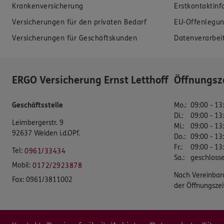
Krankenversicherung
Erstkontaktin
Versicherungen für den privaten Bedarf
EU-Offenlegun
Versicherungen für Geschäftskunden
Datenverarbei
ERGO Versicherung Ernst Letthoff
Öffnungsz
Geschäftsstelle
Mo.
:
09:00 - 13
Di.
:
09:00 - 13
Leimbergerstr. 9
Mi.
:
09:00 - 13
92637 Weiden i.d.OPf.
Do.
:
09:00 - 13
Fr.
:
09:00 - 13
Tel:
0961/33434
Sa.
:
geschloss
Mobil:
0172/2923878
Nach Vereinbar
Fax:
0961/3811002
der Öffnungszei