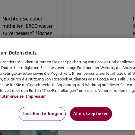
Möchten Sie dabei
I
mithelfen, ERGO weiter
K
zu verbessern? Machen
V
Sie mit bei unserer
k
Kundenwerkstatt.
V
 zum Datenschutz
v
akzeptieren" klicken, stimmen Sie der Speicherung von Cookies und ähnlichen
. Dadurch ermöglichen Sie eine zuverlässige Funktion der Website, die Analy
rketingaktivitäten sowie die Möglichkeit, Ihnen personalisierte Inhalte und
Jetzt
n, z.B. durch die Nutzung von Facebook Audiences oder Google Ads. Falls Sie
n
informieren
r keine für Sie maßgeschneiderte Anpassung und Werbung auf dieser Seite mö
erzeit über den Button "Tool-Einstellungen" anpassen. Näheres zu den einge
hutzhinweise
Impressum
Tool-Einstellungen
Alle akzeptieren