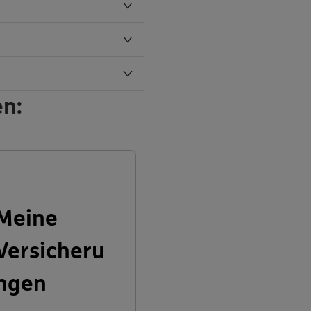
en:
Meine
Versicheru
ngen