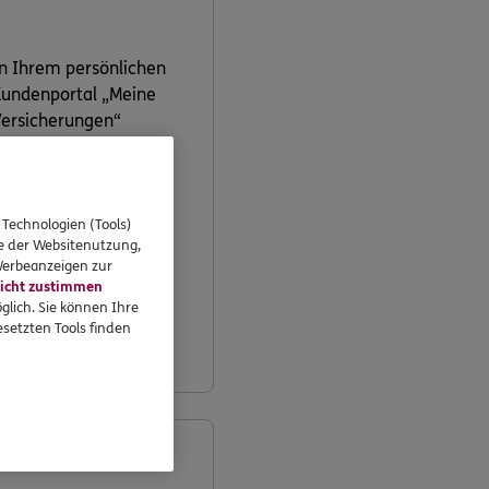
n Ihrem persönlichen
undenportal „Meine
ersicherungen“
önnen Sie Ihre
ersicherungen
bequem online
erwalten.
 Technologien (Tools)
se der Websitenutzung,
 Werbeanzeigen zur
icht zustimmen
Jetzt
glich. Sie können Ihre
informieren
setzten Tools finden