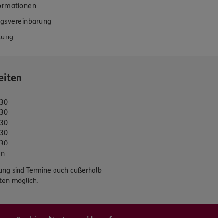
formationen
gsvereinbarung
tung
eiten
:30
:30
:30
:30
:30
en
ung sind Termine auch außerhalb
ten möglich.