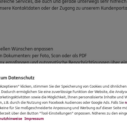
lreiche Services, die auch und gerade unterwegs sehr hilfreich
 unsere Kontaktdaten oder der Zugang zu unserem Kundenporta
duellen Wünschen anpassen
on Dokumenten: per Foto, Scan oder als PDF
stbox empfangen und automatische Benachrichtigungen über ei
en versicherten Leistungen im Blick behalten mit "Mein Vertra
 zum Datenschutz
rte: E-Rezept und Elektronische Patientenakte (ePA)
akzeptieren" klicken, stimmen Sie der Speicherung von Cookies und ähnlichen
. Dadurch ermöglichen Sie eine zuverlässige Funktion der Website, die Analy
rketingaktivitäten sowie die Möglichkeit, Ihnen personalisierte Inhalte und
n, z.B. durch die Nutzung von Facebook Audiences oder Google Ads. Falls Sie
n
dem iTunes App Store (iOS) oder Google Play Store (Android) her
r keine für Sie maßgeschneiderte Anpassung und Werbung auf dieser Seite mö
erzeit über den Button "Tool-Einstellungen" anpassen. Näheres zu den einge
hutzhinweise
Impressum
für iOS downloaden