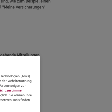
 sind, wie zum Beispiel einen
l "Meine Versicherungen".
ngehende Mitteilungen
g"
 Technologien (Tools)
se der Websitenutzung,
 Werbeanzeigen zur
icht zustimmen
unter!
glich. Sie können Ihre
setzten Tools finden