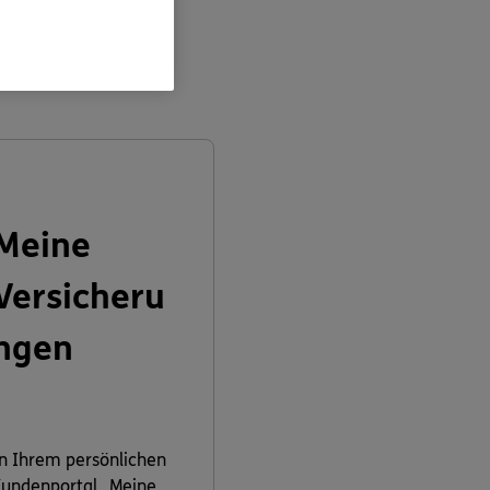
en:
Meine
Versicheru
ngen
n Ihrem persönlichen
undenportal „Meine