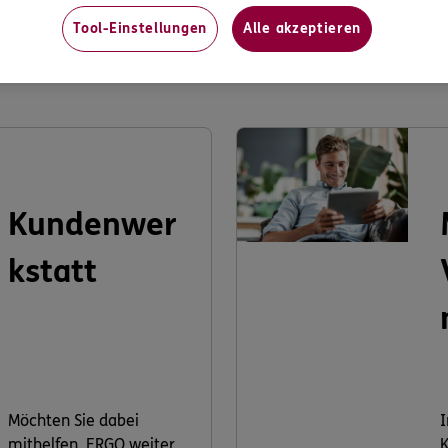
Tool-Einstellungen
Alle akzeptieren
s könnte Sie auch interessier
Kundenwer
kstatt
Möchten Sie dabei
I
mithelfen, ERGO weiter
K