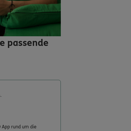
ie passende
.
O App rund um die