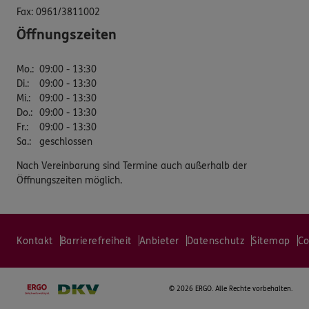
Fax:
0961/3811002
Öffnungszeiten
Mo.
:
09:00 - 13:30
Di.
:
09:00 - 13:30
Mi.
:
09:00 - 13:30
Do.
:
09:00 - 13:30
Fr.
:
09:00 - 13:30
Sa.
:
geschlossen
Nach Vereinbarung sind Termine auch außerhalb der
Öffnungszeiten möglich.
Kontakt
Barrierefreiheit
Anbieter
Datenschutz
Sitemap
Co
©
2026 ERGO. Alle Rechte vorbehalten.