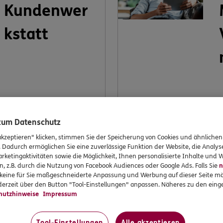
Kundenwer
kstatt
Möchten Sie dabei
I
mithelfen, ERGO weiter
K
 zum Datenschutz
zu verbessern? Machen
V
akzeptieren" klicken, stimmen Sie der Speicherung von Cookies und ähnlichen
Sie mit bei unserer
k
. Dadurch ermöglichen Sie eine zuverlässige Funktion der Website, die Analy
Kundenwerkstatt.
V
rketingaktivitäten sowie die Möglichkeit, Ihnen personalisierte Inhalte und
n, z.B. durch die Nutzung von Facebook Audiences oder Google Ads. Falls Sie
n
r keine für Sie maßgeschneiderte Anpassung und Werbung auf dieser Seite mö
v
erzeit über den Button "Tool-Einstellungen" anpassen. Näheres zu den einge
hutzhinweise
Impressum
Jetzt
informieren
Tool-Einstellungen
Alle akzeptieren