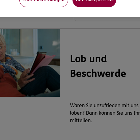
Lob und
Beschwerde
Waren Sie unzufrieden mit uns
loben? Dann können Sie uns Ih
mitteilen.