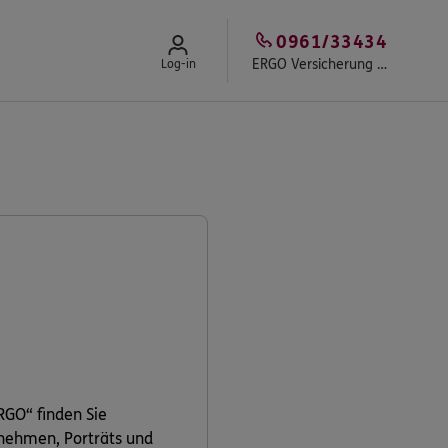
0961/33434
ERGO Versicherung Ernst Letthoff
Log-in
RGO“ finden Sie
rnehmen, Porträts und