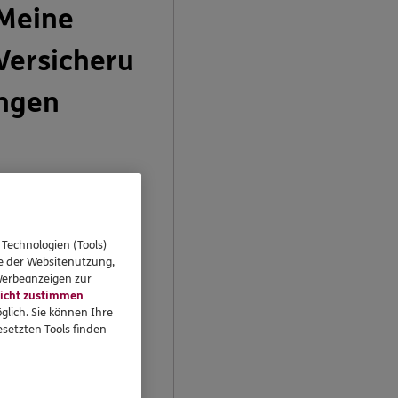
Meine
Versicheru
ngen
n Ihrem persönlichen
undenportal „Meine
ersicherungen“
 Technologien (Tools)
önnen Sie Ihre
se der Websitenutzung,
ersicherungen
 Werbeanzeigen zur
icht zustimmen
bequem online
glich. Sie können Ihre
erwalten.
setzten Tools finden
Jetzt