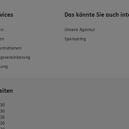
rvices
Das könnte Sie auch int
en
Unsere Agentur
en
Sponsoring
formationen
gsvereinbarung
tung
eiten
:30
:30
:30
:30